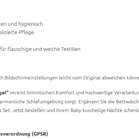
gen und hygienisch
izierte Pflege
r flauschige und weiche Textilien
ach Bildschirmeinstellungen leicht vom Original abweichen könn
vereint himmlischen Komfort und hochwertige Verarbeitung
gel"
 harmonische Schlafumgebung sorgt. Ergänzen Sie die Bettwäsc
s Set. Jetzt bestellen und Ihrem Baby kuschelige Nächte schen
tsverordnung (GPSR)