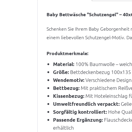
Baby Bettwäsche "Schutzengel" – 40
Schenken Sie Ihrem Baby Geborgenheit 
einem liebevollen Schutzengel-Motiv. D
Produktmerkmale:
100% Baumwolle – weich, 
Material:
Bettdeckenbezug 100x135 cm
Größe:
Verschiedene Designs 
Wendemotiv:
Mit praktischem Reißver
Bettbezug:
Mit Hoteleinschlag 
Kissenbezug:
Gelie
Umweltfreundlich verpackt:
Hohe Quali
Sorgfältig kontrolliert:
Flauschdecke
Passende Ergänzung:
erhältlich