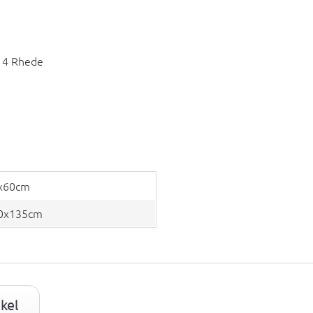
14 Rhede
x60cm
0x135cm
kel