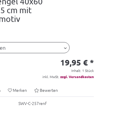
engel 40x60
5 cm mit
motiv
19,95 € *
Inhalt:
1 Stück
inkl. MwSt.
zzgl. Versandkosten
n
Merken
Bewerten
SWV-C-257renf