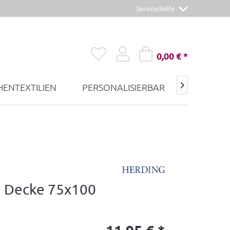
Service/Hilfe
0,00 € *
ENTEXTILIEN
PERSONALISIERBAR
GUTSCHE

h Decke 75x100
11,95 € *