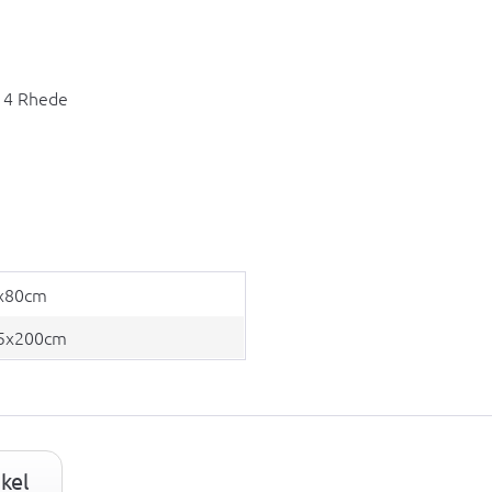
14 Rhede
x80cm
5x200cm
kel